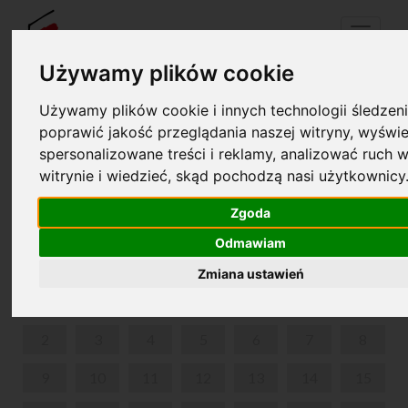
Menu
Używamy plików cookie
Używamy plików cookie i innych technologii śledzeni
Your cart is empty!
poprawić jakość przeglądania naszej witryny, wyświe
pl
en
spersonalizowane treści i reklamy, analizować ruch w
witrynie i wiedzieć, skąd pochodzą nasi użytkownicy
FESTIWAL NAUKI - DZIECI I MŁODZIEŻ
Zgoda
DECEMBER 2024
Odmawiam
MON
TUE
WED
THU
FRI
SAT
SUN
Zmiana ustawień
1
2
3
4
5
6
7
8
9
10
11
12
13
14
15