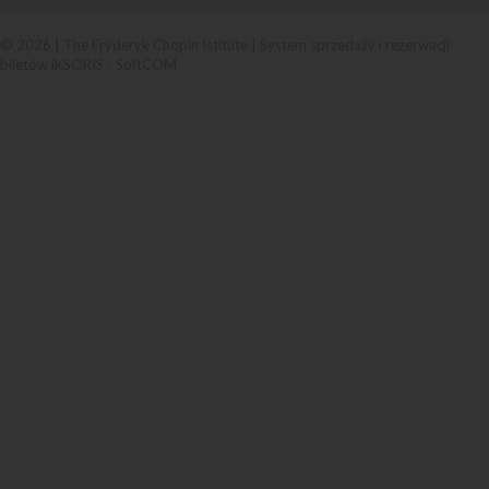
© 2026 | The Fryderyk Chopin Istitute |
System sprzedaży i rezerwacji
biletów iKSORIS
-
SoftCOM