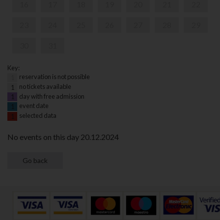
16
17
18
19
20
21
22
23
24
25
26
27
28
29
30
31
Key:
reservation is not possible
1
no tickets available
1
day with free admission
1
event date
1
selected data
1
No events on this day 20.12.2024