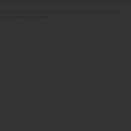
© 2026 | The Fryderyk Chopin Istitute |
System sprzedaży i rezerwacji
biletów iKSORIS
-
SoftCOM