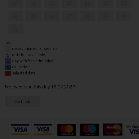
17
18
19
20
21
22
23
24
25
26
27
28
29
30
31
Key:
reservation is not possible
1
no tickets available
1
day with free admission
1
event date
1
selected data
1
No events on this day 18.07.2023