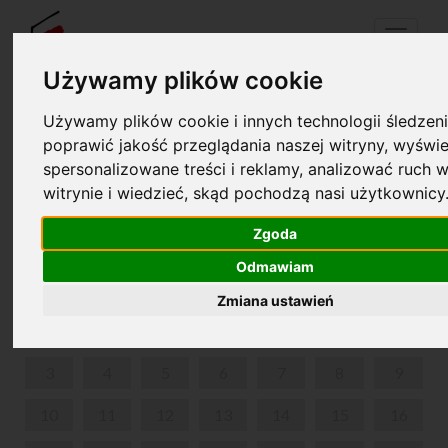
Menu
Używamy plików cookie
Używamy plików cookie i innych technologii śledzeni
Your cart is empty!
poprawić jakość przeglądania naszej witryny, wyświe
pl
en
spersonalizowane treści i reklamy, analizować ruch w
witrynie i wiedzieć, skąd pochodzą nasi użytkownicy
KSIĄŻKA I MUZYKA DLA NAJMŁODSZYCH
Zgoda
JULY 2023
Odmawiam
MON
TUE
WED
THU
FRI
SAT
SUN
Zmiana ustawień
1
2
3
4
5
6
7
8
9
10
11
12
13
14
15
16