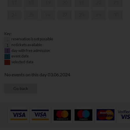
17
18
19
20
21
22
23
24
25
26
27
28
29
30
Key:
reservation is not possible
1
no tickets available
1
day with free admission
1
event date
1
selected data
1
No events on this day 03.06.2024