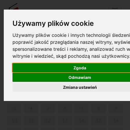
Menu
Używamy plików cookie
Używamy plików cookie i innych technologii śledzeni
Your cart is empty!
poprawić jakość przeglądania naszej witryny, wyświe
pl
en
spersonalizowane treści i reklamy, analizować ruch w
witrynie i wiedzieć, skąd pochodzą nasi użytkownicy
MIĘDZYPOKOLENIOWE SPOTKANIA OGRODOWE
Zgoda
JUNE 2024
Odmawiam
MON
TUE
WED
THU
FRI
SAT
SUN
Zmiana ustawień
1
2
3
4
5
6
7
8
9
10
11
12
13
14
15
16