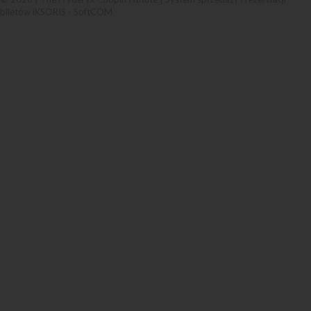
biletów iKSORIS
-
SoftCOM