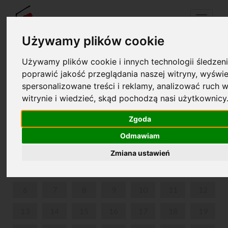
Menu
Używamy plików cookie
Używamy plików cookie i innych technologii śledzeni
Your cart is empty!
poprawić jakość przeglądania naszej witryny, wyświe
pl
en
spersonalizowane treści i reklamy, analizować ruch w
witrynie i wiedzieć, skąd pochodzą nasi użytkownicy
OPROWADZANIE KURATORSKIE
Zgoda
APRIL 2026
Odmawiam
MON
TUE
WED
THU
FRI
SAT
SUN
Zmiana ustawień
1
2
3
4
5
6
7
8
9
10
11
12
13
14
15
16
17
18
19