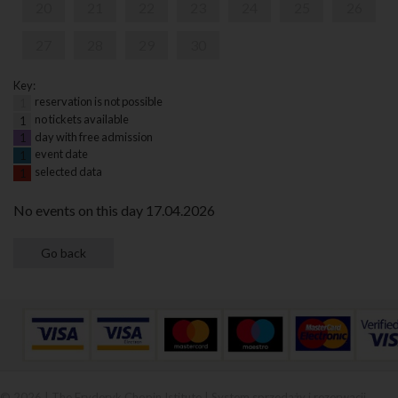
20
21
22
23
24
25
26
27
28
29
30
Key:
reservation is not possible
1
no tickets available
1
day with free admission
1
event date
1
selected data
1
No events on this day 17.04.2026
© 2026 | The Fryderyk Chopin Istitute |
System sprzedaży i rezerwacji