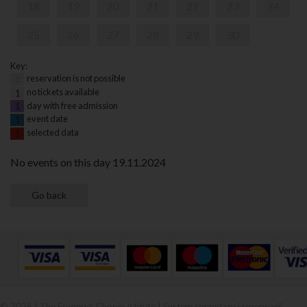
18
19
20
21
22
23
24
25
26
27
28
29
30
Key:
reservation is not possible
1
no tickets available
1
day with free admission
1
event date
1
selected data
1
No events on this day 19.11.2024
© 2026 | The Fryderyk Chopin Istitute |
System sprzedaży i rezerwacji