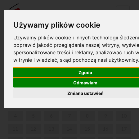
Menu
Używamy plików cookie
Używamy plików cookie i innych technologii śledzeni
Your cart is empty!
poprawić jakość przeglądania naszej witryny, wyświe
pl
en
spersonalizowane treści i reklamy, analizować ruch w
witrynie i wiedzieć, skąd pochodzą nasi użytkownicy
MUZYCZNY PRZYBORNIK
Zgoda
NOVEMBER 2024
Odmawiam
MON
TUE
WED
THU
FRI
SAT
SUN
Zmiana ustawień
1
2
3
4
5
6
7
8
9
10
11
12
13
14
15
16
17