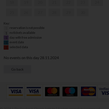
18
19
20
21
22
23
24
25
26
27
28
29
30
Key:
reservation is not possible
1
no tickets available
1
day with free admission
1
event date
1
selected data
1
No events on this day 28.11.2024
© 2026 | The Fryderyk Chopin Istitute |
System sprzedaży i rezerwacji