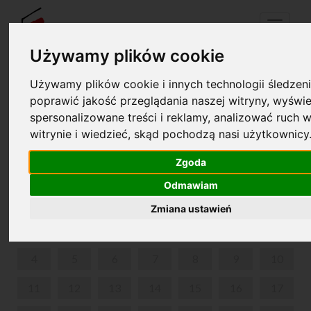
Menu
Używamy plików cookie
Używamy plików cookie i innych technologii śledzeni
Your cart is empty!
poprawić jakość przeglądania naszej witryny, wyświe
pl
en
spersonalizowane treści i reklamy, analizować ruch w
witrynie i wiedzieć, skąd pochodzą nasi użytkownicy
MUZYCZNY PRZYBORNIK
Zgoda
NOVEMBER 2024
Odmawiam
MON
TUE
WED
THU
FRI
SAT
SUN
Zmiana ustawień
1
2
3
4
5
6
7
8
9
10
11
12
13
14
15
16
17