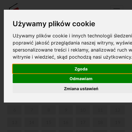
Menu
Używamy plików cookie
Używamy plików cookie i innych technologii śledzeni
Your cart is empty!
poprawić jakość przeglądania naszej witryny, wyświe
pl
en
spersonalizowane treści i reklamy, analizować ruch w
witrynie i wiedzieć, skąd pochodzą nasi użytkownicy
FERIE Z ŻABKĄ MELODIĄ W ŻELAZOWEJ WOLI
Zgoda
JANUARY 2025
Odmawiam
MON
TUE
WED
THU
FRI
SAT
SUN
Zmiana ustawień
1
2
3
4
5
6
7
8
9
10
11
12
13
14
15
16
17
18
19