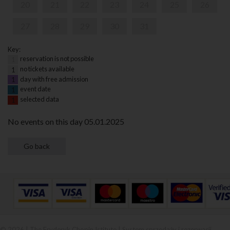
20
21
22
23
24
25
26
27
28
29
30
31
Key:
reservation is not possible
1
no tickets available
1
day with free admission
1
event date
1
selected data
1
No events on this day 05.01.2025
© 2026 | The Fryderyk Chopin Istitute |
System sprzedaży i rezerwacji