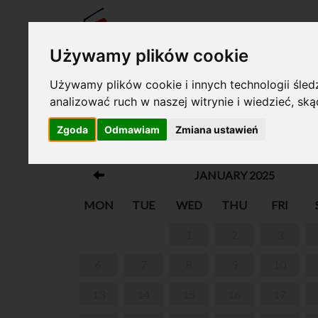
TICKE
Używamy plików cookie
Używamy plików cookie i innych technologii śledz
analizować ruch w naszej witrynie i wiedzieć, sk
Your cart is empty!
Zgoda
Odmawiam
Zmiana ustawień
FERIE Z ŻABKĄ MELODIĄ W ŻELAZOW
JANUARY 2025
MON
TUE
WED
THU
FRI
1
2
3
6
7
8
9
10
13
14
15
16
17