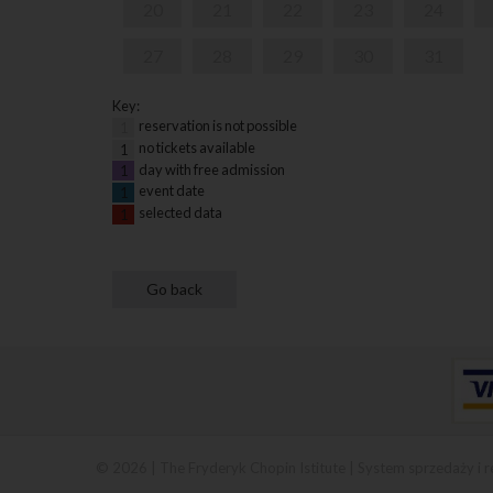
20
21
22
23
24
27
28
29
30
31
Key:
reservation is not possible
1
no tickets available
1
day with free admission
1
event date
1
selected data
1
© 2026 | The Fryderyk Chopin Istitute |
System sprzedaży i r