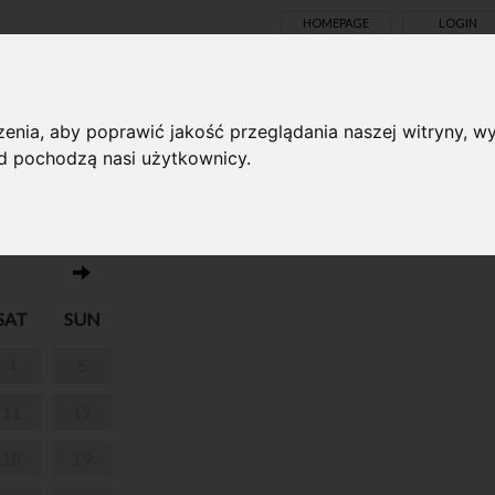
HOMEPAGE
LOGIN
TS ONLINE
enia, aby poprawić jakość przeglądania naszej witryny, wy
ąd pochodzą nasi użytkownicy.
No events on this day 19.01.2025
EJ WOLI
SAT
SUN
4
5
11
12
18
19