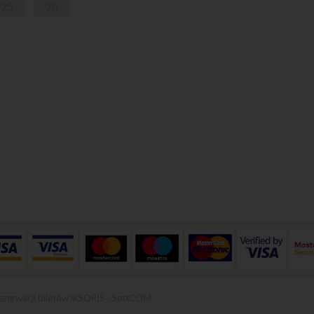
25
26
ezerwacji biletów iKSORIS
-
SoftCOM