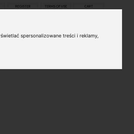
REGISTER
TERMS OF USE
CART
świetlać spersonalizowane treści i reklamy,
pl
en