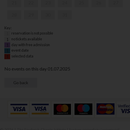
21
22
23
24
25
26
27
28
29
30
31
Key:
reservation is not possible
1
no tickets available
1
day with free admission
1
event date
1
selected data
1
No events on this day 01.07.2025
© 2026 | The Fryderyk Chopin Istitute |
System sprzedaży i rezerwacji