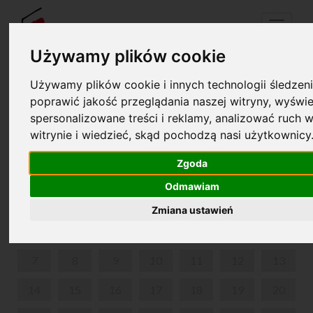
Menu
Używamy plików cookie
Używamy plików cookie i innych technologii śledzeni
Your cart is empty!
poprawić jakość przeglądania naszej witryny, wyświe
pl
en
spersonalizowane treści i reklamy, analizować ruch w
witrynie i wiedzieć, skąd pochodzą nasi użytkownicy
PIANOFORTE
Zgoda
JULY 2025
Odmawiam
MON
TUE
WED
THU
FRI
SAT
SUN
Zmiana ustawień
1
2
3
4
5
6
7
8
9
10
11
12
13
14
15
16
17
18
19
20