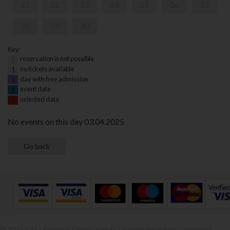
21
22
23
24
25
26
27
28
29
30
Key:
reservation is not possible
1
no tickets available
1
day with free admission
1
event date
1
selected data
1
No events on this day 03.04.2025
© 2026 | The Fryderyk Chopin Istitute |
System sprzedaży i rezerwacji