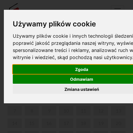
Menu
Używamy plików cookie
Używamy plików cookie i innych technologii śledzeni
Your cart is empty!
poprawić jakość przeglądania naszej witryny, wyświe
pl
en
spersonalizowane treści i reklamy, analizować ruch w
witrynie i wiedzieć, skąd pochodzą nasi użytkownicy
LUBIĘ PONIEDZIAŁKI
Zgoda
APRIL 2025
Odmawiam
MON
TUE
WED
THU
FRI
SAT
SUN
Zmiana ustawień
1
2
3
4
5
6
7
8
9
10
11
12
13
14
15
16
17
18
19
20