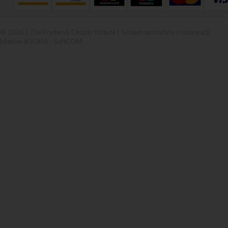
© 2026 | The Fryderyk Chopin Istitute |
System sprzedaży i rezerwacji
biletów iKSORIS
-
SoftCOM