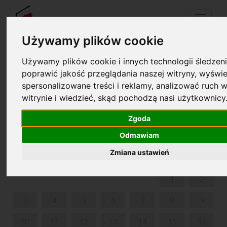
Menu
Używamy plików cookie
Używamy plików cookie i innych technologii śledzeni
Your cart is empty!
poprawić jakość przeglądania naszej witryny, wyświe
pl
en
spersonalizowane treści i reklamy, analizować ruch w
witrynie i wiedzieć, skąd pochodzą nasi użytkownicy
RODZINNA EUROPA - KONCERT DLA RODZIN Z
DZIEĆMI
Zgoda
Odmawiam
MARCH 2025
Zmiana ustawień
MON
TUE
WED
THU
FRI
SAT
SUN
1
2
3
4
5
6
7
8
9
10
11
12
13
14
15
16