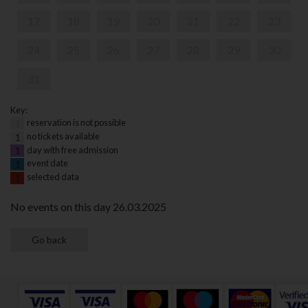
17
18
19
20
21
22
23
24
25
26
27
28
29
30
31
Key:
reservation is not possible
1
no tickets available
1
day with free admission
1
event date
1
selected data
1
No events on this day 26.03.2025