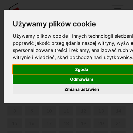
Menu
Używamy plików cookie
Używamy plików cookie i innych technologii śledzeni
Your cart is empty!
poprawić jakość przeglądania naszej witryny, wyświe
pl
en
spersonalizowane treści i reklamy, analizować ruch w
witrynie i wiedzieć, skąd pochodzą nasi użytkownicy
DŹWIĘKAMI MÓWIĄC. KONCERTY DLA RODZIN.
Zgoda
JUNE 2026
Odmawiam
MON
TUE
WED
THU
FRI
SAT
SUN
Zmiana ustawień
1
2
3
4
5
6
7
8
9
10
11
12
13
14
15
16
17
18
19
20
21