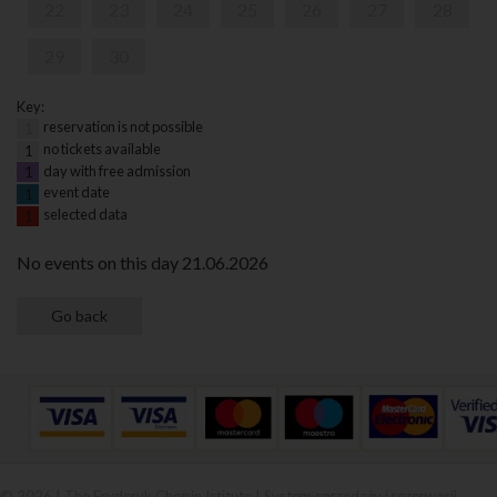
22
23
24
25
26
27
28
29
30
Key:
reservation is not possible
1
no tickets available
1
day with free admission
1
event date
1
selected data
1
No events on this day 21.06.2026
© 2026 | The Fryderyk Chopin Istitute |
System sprzedaży i rezerwacji