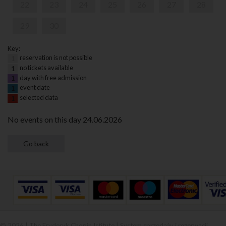
22
23
24
25
26
27
28
29
30
Key:
reservation is not possible
1
no tickets available
1
day with free admission
1
event date
1
selected data
1
No events on this day 24.06.2026
© 2026 | The Fryderyk Chopin Istitute |
System sprzedaży i rezerwacji