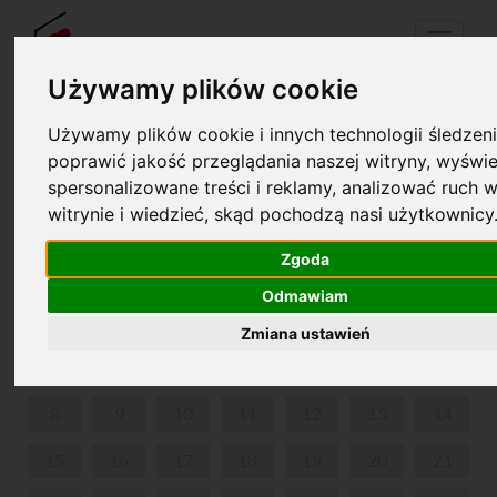
Menu
Używamy plików cookie
Używamy plików cookie i innych technologii śledzeni
Your cart is empty!
poprawić jakość przeglądania naszej witryny, wyświe
pl
en
spersonalizowane treści i reklamy, analizować ruch w
witrynie i wiedzieć, skąd pochodzą nasi użytkownicy
DŹWIĘKAMI MÓWIĄC. KONCERTY DLA RODZIN.
Zgoda
JUNE 2026
Odmawiam
MON
TUE
WED
THU
FRI
SAT
SUN
Zmiana ustawień
1
2
3
4
5
6
7
8
9
10
11
12
13
14
15
16
17
18
19
20
21