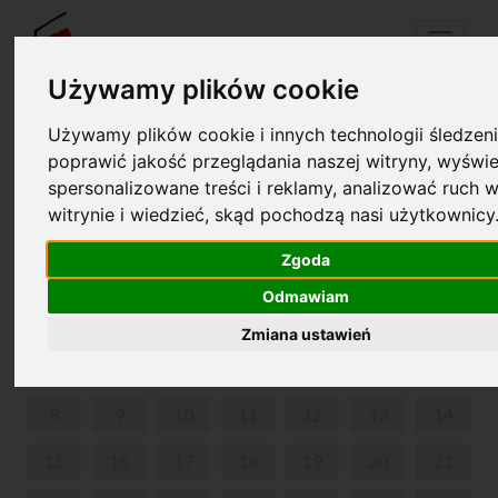
Menu
Używamy plików cookie
Używamy plików cookie i innych technologii śledzeni
Your cart is empty!
poprawić jakość przeglądania naszej witryny, wyświe
pl
en
spersonalizowane treści i reklamy, analizować ruch w
witrynie i wiedzieć, skąd pochodzą nasi użytkownicy
DŹWIĘKAMI MÓWIĄC. KONCERTY DLA RODZIN.
Zgoda
JUNE 2026
Odmawiam
MON
TUE
WED
THU
FRI
SAT
SUN
Zmiana ustawień
1
2
3
4
5
6
7
8
9
10
11
12
13
14
15
16
17
18
19
20
21