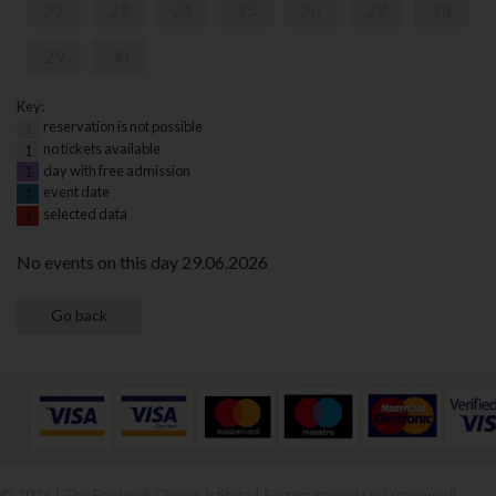
22
23
24
25
26
27
28
29
30
Key:
reservation is not possible
1
no tickets available
1
day with free admission
1
event date
1
selected data
1
No events on this day 29.06.2026
© 2026 | The Fryderyk Chopin Istitute |
System sprzedaży i rezerwacji