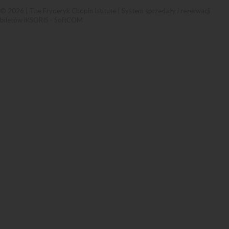
© 2026 | The Fryderyk Chopin Istitute |
System sprzedaży i rezerwacji
biletów iKSORIS
-
SoftCOM