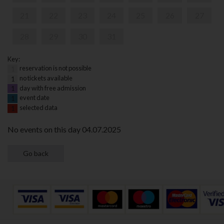
21
22
23
24
25
26
27
28
29
30
31
Key:
reservation is not possible
1
no tickets available
1
day with free admission
1
event date
1
selected data
1
No events on this day 04.07.2025