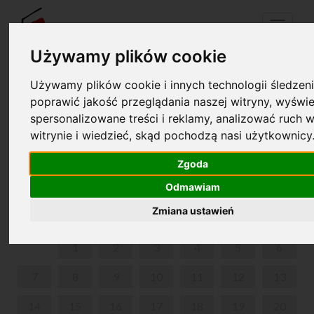
Menu
Używamy plików cookie
Używamy plików cookie i innych technologii śledzeni
Your cart is empty!
poprawić jakość przeglądania naszej witryny, wyświe
pl
en
spersonalizowane treści i reklamy, analizować ruch w
witrynie i wiedzieć, skąd pochodzą nasi użytkownicy
„ŻYCIE ROMANTYCZNE” - OPROWADZANIE
KURATORA MUZYCZNEGO
Zgoda
Odmawiam
JULY 2025
Zmiana ustawień
MON
TUE
WED
THU
FRI
SAT
SUN
1
2
3
4
5
6
7
8
9
10
11
12
13
14
15
16
17
18
19
20