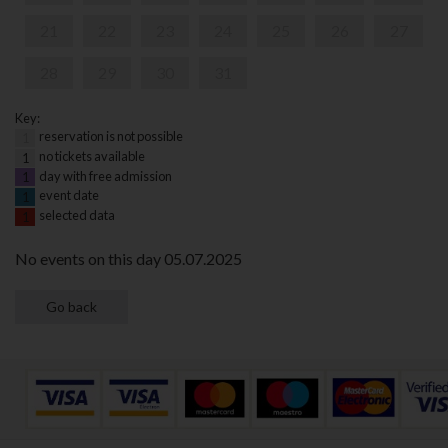
21
22
23
24
25
26
27
28
29
30
31
Key:
reservation is not possible
1
no tickets available
1
day with free admission
1
event date
1
selected data
1
No events on this day 05.07.2025