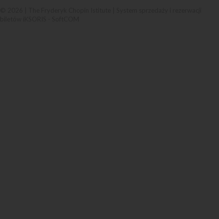
© 2026 | The Fryderyk Chopin Istitute |
System sprzedaży i rezerwacji
biletów iKSORIS
-
SoftCOM