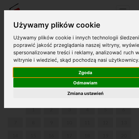
Menu
Używamy plików cookie
Używamy plików cookie i innych technologii śledzeni
Your cart is empty!
poprawić jakość przeglądania naszej witryny, wyświe
pl
en
spersonalizowane treści i reklamy, analizować ruch w
witrynie i wiedzieć, skąd pochodzą nasi użytkownicy
„ŻYCIE ROMANTYCZNE” - OPROWADZANIE
KURATORA MUZYCZNEGO
Zgoda
Odmawiam
JULY 2025
Zmiana ustawień
MON
TUE
WED
THU
FRI
SAT
SUN
1
2
3
4
5
6
7
8
9
10
11
12
13
14
15
16
17
18
19
20