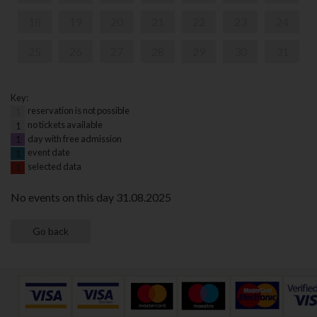
18
19
20
21
22
23
24
25
26
27
28
29
30
31
Key:
reservation is not possible
1
no tickets available
1
day with free admission
1
event date
1
selected data
1
No events on this day 31.08.2025