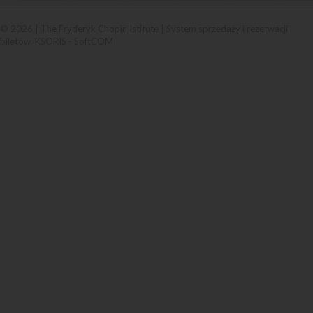
© 2026 | The Fryderyk Chopin Istitute |
System sprzedaży i rezerwacji
biletów iKSORIS
-
SoftCOM