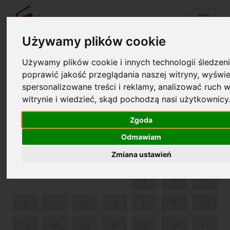
Menu
Używamy plików cookie
Używamy plików cookie i innych technologii śledzeni
Your cart is empty!
poprawić jakość przeglądania naszej witryny, wyświe
pl
en
spersonalizowane treści i reklamy, analizować ruch w
witrynie i wiedzieć, skąd pochodzą nasi użytkownicy
„ŻYCIE ROMANTYCZNE” - ROMANTYCZNE
KONCERTY Z KOMENTARZEM
Zgoda
Odmawiam
AUGUST 2025
Zmiana ustawień
MON
TUE
WED
THU
FRI
SAT
SUN
1
2
3
4
5
6
7
8
9
10
11
12
13
14
15
16
17