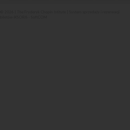
© 2026 | The Fryderyk Chopin Istitute |
System sprzedaży i rezerwacji
biletów iKSORIS
-
SoftCOM