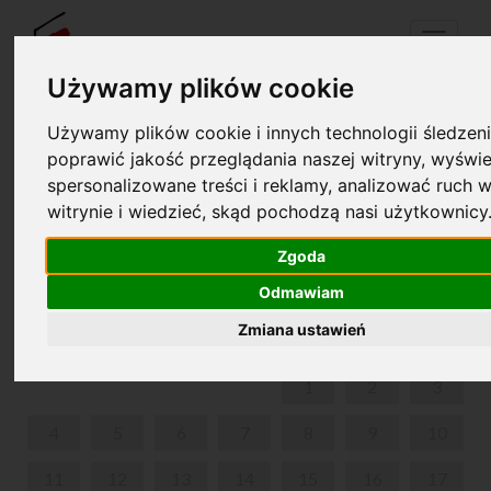
Menu
Używamy plików cookie
Używamy plików cookie i innych technologii śledzeni
Your cart is empty!
poprawić jakość przeglądania naszej witryny, wyświe
pl
en
spersonalizowane treści i reklamy, analizować ruch w
witrynie i wiedzieć, skąd pochodzą nasi użytkownicy
„ŻYCIE ROMANTYCZNE” - KONCERT EDUKACYJNY
DLA RODZIN
Zgoda
Odmawiam
AUGUST 2025
Zmiana ustawień
MON
TUE
WED
THU
FRI
SAT
SUN
1
2
3
4
5
6
7
8
9
10
11
12
13
14
15
16
17