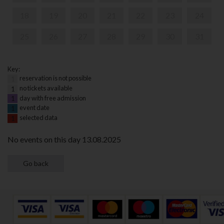
18
19
20
21
22
23
24
25
26
27
28
29
30
31
Key:
reservation is not possible
1
no tickets available
1
day with free admission
1
event date
1
selected data
1
No events on this day 13.08.2025