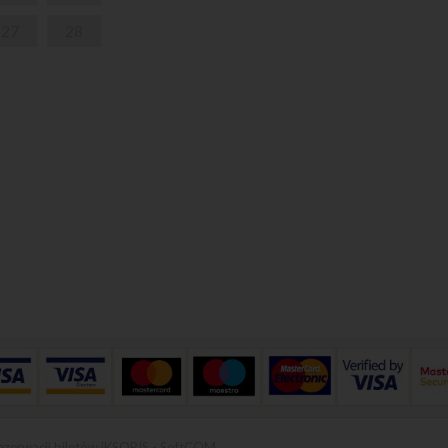
27
28
ezerwacji biletów iKSORIS
-
SoftCOM