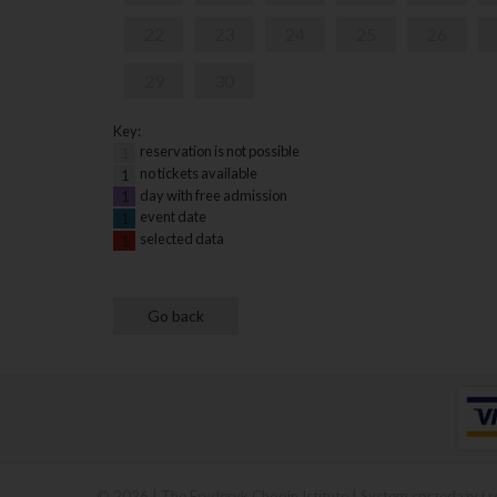
22
23
24
25
26
29
30
Key:
reservation is not possible
1
no tickets available
1
day with free admission
1
event date
1
selected data
1
© 2026 | The Fryderyk Chopin Istitute |
System sprzedaży i r