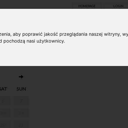
HOMEPAGE
LOGIN
TS ONLINE
enia, aby poprawić jakość przeglądania naszej witryny, wy
ąd pochodzą nasi użytkownicy.
No events on this day 05.06.2026
NIAJĄCE DLA
SAT
SUN
6
7
13
14
20
21