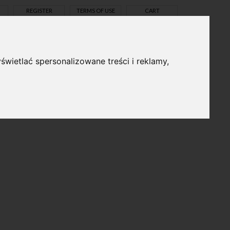
REGISTER
TERMS OF USE
CART
świetlać spersonalizowane treści i reklamy,
pl
en