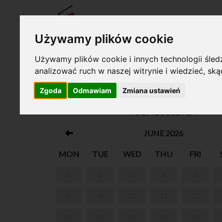
TICKE
Używamy plików cookie
Używamy plików cookie i innych technologii śledz
analizować ruch w naszej witrynie i wiedzieć, sk
Your cart is empty!
Zgoda
Odmawiam
Zmiana ustawień
„PIERWSZE DŹWIĘKI” - ZAJĘCIA UMUZYKAL
NAJMŁODSZYCH
JUNE 2026
MON
TUE
WED
THU
FRI
1
2
3
4
5
8
9
10
11
12
15
16
17
18
19