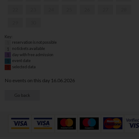
22
23
24
25
26
27
28
29
30
Key:
reservation is not possible
1
no tickets available
1
day with free admission
1
event date
1
selected data
1
No events on this day 16.06.2026