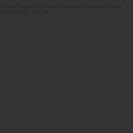
© 2026 | The Fryderyk Chopin Istitute |
System sprzedaży i rezerwacji
biletów iKSORIS
-
SoftCOM