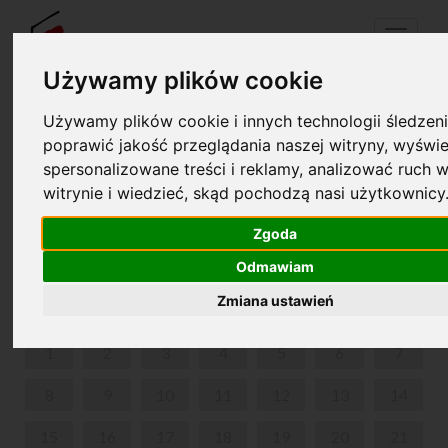
Menu
Używamy plików cookie
Używamy plików cookie i innych technologii śledzeni
Your cart is empty!
poprawić jakość przeglądania naszej witryny, wyświe
pl
en
spersonalizowane treści i reklamy, analizować ruch w
witrynie i wiedzieć, skąd pochodzą nasi użytkownicy
„PIERWSZE DŹWIĘKI” - ZAJĘCIA UMUZYKALNIAJĄCE
DLA NAJMŁODSZYCH
Zgoda
Odmawiam
JUNE 2026
Zmiana ustawień
MON
TUE
WED
THU
FRI
SAT
SUN
1
2
3
4
5
6
7
8
9
10
11
12
13
14
15
16
17
18
19
20
21