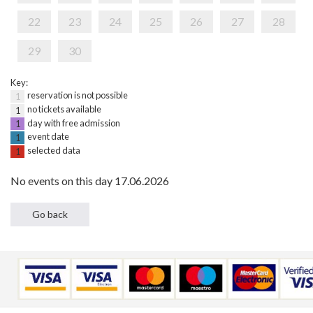
22
23
24
25
26
27
28
29
30
Key:
reservation is not possible
1
no tickets available
1
day with free admission
1
event date
1
selected data
1
No events on this day 17.06.2026