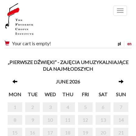
Menu
Your cart is empty!
pl
en
„PIERWSZE DŹWIĘKI” - ZAJĘCIA UMUZYKALNIAJĄCE
DLA NAJMŁODSZYCH
JUNE 2026
MON
TUE
WED
THU
FRI
SAT
SUN
1
2
3
4
5
6
7
8
9
10
11
12
13
14
15
16
17
18
19
20
21