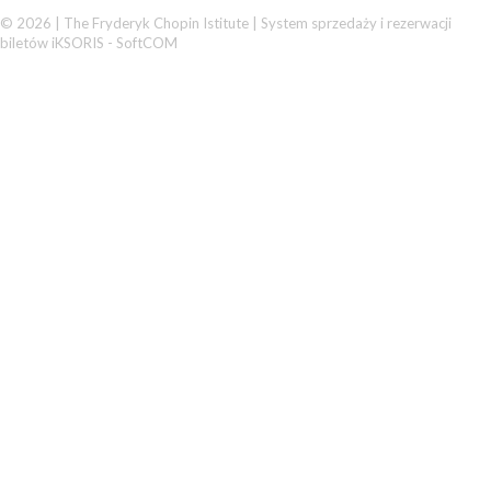
© 2026 | The Fryderyk Chopin Istitute |
System sprzedaży i rezerwacji
biletów iKSORIS
-
SoftCOM