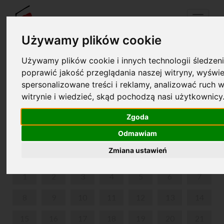
Menu
Używamy plików cookie
Używamy plików cookie i innych technologii śledzeni
Your cart is empty!
poprawić jakość przeglądania naszej witryny, wyświe
pl
en
spersonalizowane treści i reklamy, analizować ruch w
witrynie i wiedzieć, skąd pochodzą nasi użytkownicy
„PIERWSZE DŹWIĘKI” - ZAJĘCIA UMUZYKALNIAJĄCE
DLA NAJMŁODSZYCH
Zgoda
Odmawiam
JUNE 2026
Zmiana ustawień
MON
TUE
WED
THU
FRI
SAT
SUN
1
2
3
4
5
6
7
8
9
10
11
12
13
14
15
16
17
18
19
20
21