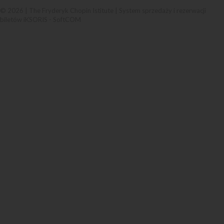
© 2026 | The Fryderyk Chopin Istitute |
System sprzedaży i rezerwacji
biletów iKSORIS
-
SoftCOM