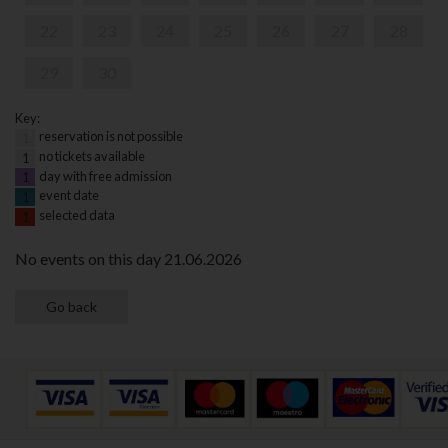
22
23
24
25
26
27
28
29
30
Key:
reservation is not possible
1
no tickets available
1
day with free admission
1
event date
1
selected data
1
No events on this day 21.06.2026