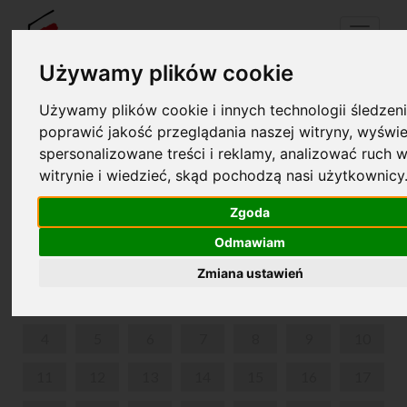
Menu
Używamy plików cookie
Używamy plików cookie i innych technologii śledzeni
Your cart is empty!
poprawić jakość przeglądania naszej witryny, wyświe
pl
en
spersonalizowane treści i reklamy, analizować ruch w
witrynie i wiedzieć, skąd pochodzą nasi użytkownicy
SPACERY CHOPINOWSKIE PO WARSZAWIE
Zgoda
MAY 2026
Odmawiam
MON
TUE
WED
THU
FRI
SAT
SUN
Zmiana ustawień
1
2
3
4
5
6
7
8
9
10
11
12
13
14
15
16
17