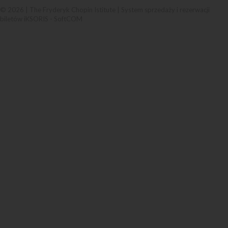
© 2026 | The Fryderyk Chopin Istitute |
System sprzedaży i rezerwacji
biletów iKSORIS
-
SoftCOM