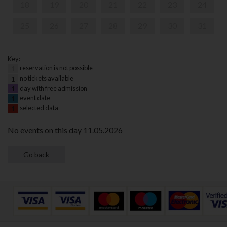
18
19
20
21
22
23
24
25
26
27
28
29
30
31
Key:
reservation is not possible
1
no tickets available
1
day with free admission
1
event date
1
selected data
1
No events on this day 11.05.2026