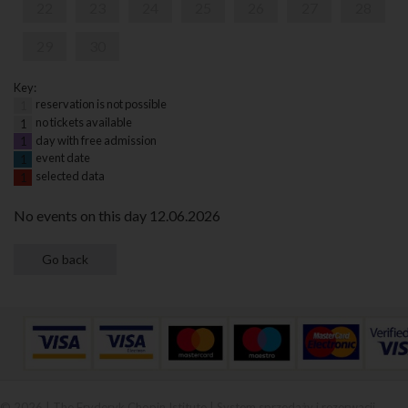
22
23
24
25
26
27
28
29
30
Key:
reservation is not possible
1
no tickets available
1
day with free admission
1
event date
1
selected data
1
No events on this day 12.06.2026
© 2026 | The Fryderyk Chopin Istitute |
System sprzedaży i rezerwacji