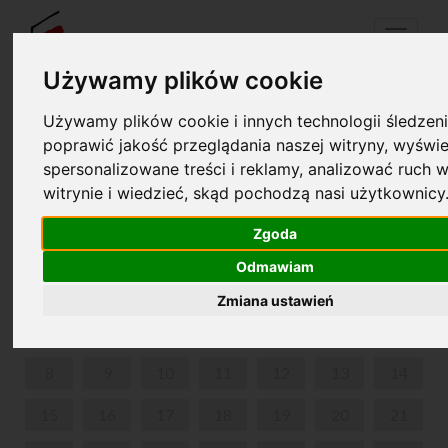
Menu
Używamy plików cookie
Używamy plików cookie i innych technologii śledzeni
Your cart is empty!
poprawić jakość przeglądania naszej witryny, wyświe
pl
en
spersonalizowane treści i reklamy, analizować ruch w
witrynie i wiedzieć, skąd pochodzą nasi użytkownicy
SPACERY CHOPINOWSKIE PO WARSZAWIE
Zgoda
JUNE 2026
Odmawiam
MON
TUE
WED
THU
FRI
SAT
SUN
Zmiana ustawień
1
2
3
4
5
6
7
8
9
10
11
12
13
14
15
16
17
18
19
20
21