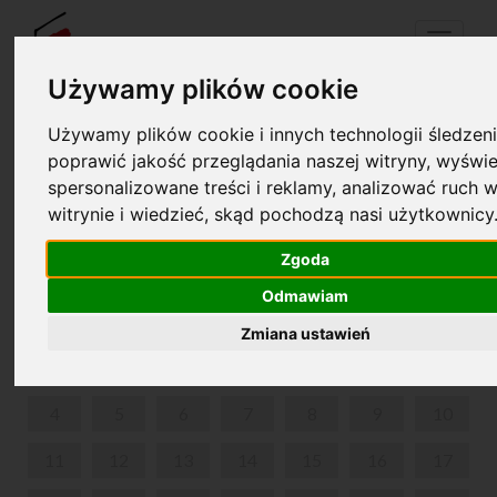
Menu
Używamy plików cookie
Używamy plików cookie i innych technologii śledzeni
Your cart is empty!
poprawić jakość przeglądania naszej witryny, wyświe
pl
en
spersonalizowane treści i reklamy, analizować ruch w
witrynie i wiedzieć, skąd pochodzą nasi użytkownicy
MŁODOŚĆ CHOPINA
Zgoda
MAY 2026
Odmawiam
MON
TUE
WED
THU
FRI
SAT
SUN
Zmiana ustawień
1
2
3
4
5
6
7
8
9
10
11
12
13
14
15
16
17