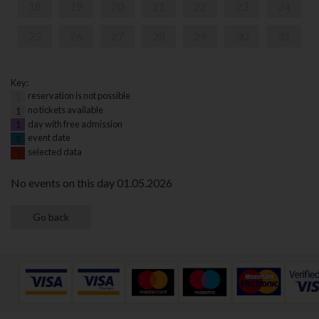
18
19
20
21
22
23
24
25
26
27
28
29
30
31
Key:
reservation is not possible
1
no tickets available
1
day with free admission
1
event date
1
selected data
1
No events on this day 01.05.2026