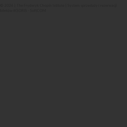
© 2026 | The Fryderyk Chopin Istitute |
System sprzedaży i rezerwacji
biletów iKSORIS
-
SoftCOM