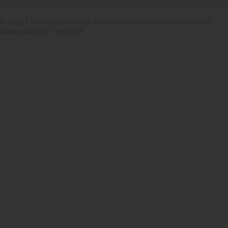
© 2026 | The Fryderyk Chopin Istitute |
System sprzedaży i rezerwacji
biletów iKSORIS
-
SoftCOM