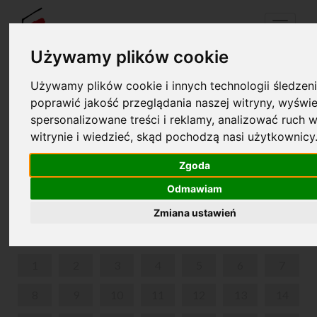
Menu
Używamy plików cookie
Używamy plików cookie i innych technologii śledzeni
Your cart is empty!
poprawić jakość przeglądania naszej witryny, wyświe
pl
en
spersonalizowane treści i reklamy, analizować ruch w
witrynie i wiedzieć, skąd pochodzą nasi użytkownicy
1927-2000. THE HISTORY OF THE INTERNATIONAL
FRYDERYK CHOPIN PIANO COMPETITIONS.
Zgoda
COMPETITIONS. WINNERS.
Odmawiam
JUNE 2026
Zmiana ustawień
MON
TUE
WED
THU
FRI
SAT
SUN
1
2
3
4
5
6
7
8
9
10
11
12
13
14