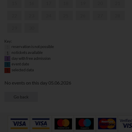
15
16
17
18
19
20
21
22
23
24
25
26
27
28
29
30
Key:
reservation is not possible
1
no tickets available
1
day with free admission
1
event date
1
selected data
1
No events on this day 05.06.2026