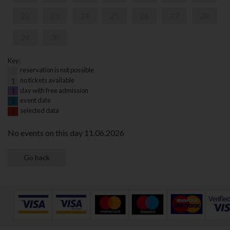
22
23
24
25
26
27
28
29
30
Key:
reservation is not possible
1
no tickets available
1
day with free admission
1
event date
1
selected data
1
No events on this day 11.06.2026