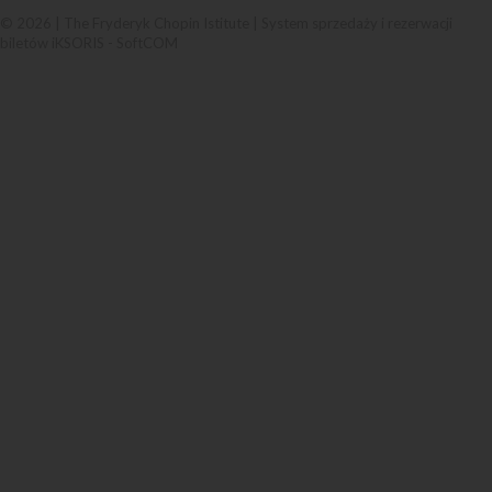
© 2026 | The Fryderyk Chopin Istitute |
System sprzedaży i rezerwacji
biletów iKSORIS
-
SoftCOM