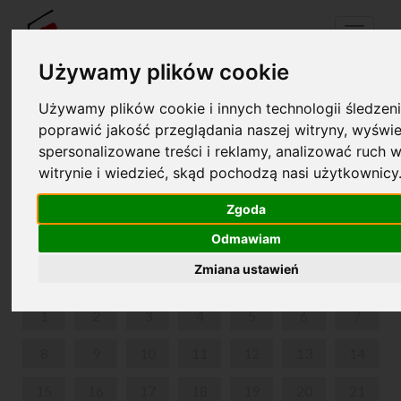
Menu
Używamy plików cookie
Używamy plików cookie i innych technologii śledzeni
Your cart is empty!
poprawić jakość przeglądania naszej witryny, wyświe
pl
en
spersonalizowane treści i reklamy, analizować ruch w
witrynie i wiedzieć, skąd pochodzą nasi użytkownicy
A BALLET WITH MUSIC BY CHOPIN, "THE LADY OF
THE CAMELLIAS"
Zgoda
Odmawiam
JUNE 2026
Zmiana ustawień
MON
TUE
WED
THU
FRI
SAT
SUN
1
2
3
4
5
6
7
8
9
10
11
12
13
14
15
16
17
18
19
20
21