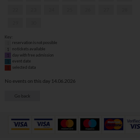
22
23
24
25
26
27
28
29
30
Key:
reservation is not possible
1
no tickets available
1
day with free admission
1
event date
1
selected data
1
No events on this day 14.06.2026