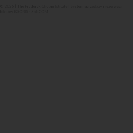
© 2026 | The Fryderyk Chopin Istitute |
System sprzedaży i rezerwacji
biletów iKSORIS
-
SoftCOM