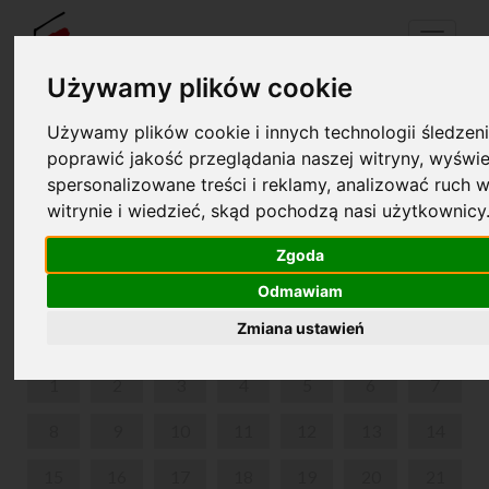
Menu
Używamy plików cookie
Używamy plików cookie i innych technologii śledzeni
Your cart is empty!
poprawić jakość przeglądania naszej witryny, wyświe
pl
en
spersonalizowane treści i reklamy, analizować ruch w
witrynie i wiedzieć, skąd pochodzą nasi użytkownicy
A BALLET WITH MUSIC BY CHOPIN, "THE LADY OF
THE CAMELLIAS"
Zgoda
Odmawiam
JUNE 2026
Zmiana ustawień
MON
TUE
WED
THU
FRI
SAT
SUN
1
2
3
4
5
6
7
8
9
10
11
12
13
14
15
16
17
18
19
20
21