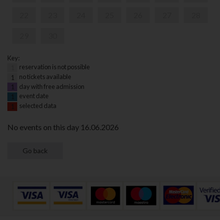
22
23
24
25
26
27
28
29
30
Key:
reservation is not possible
1
no tickets available
1
day with free admission
1
event date
1
selected data
1
No events on this day 16.06.2026