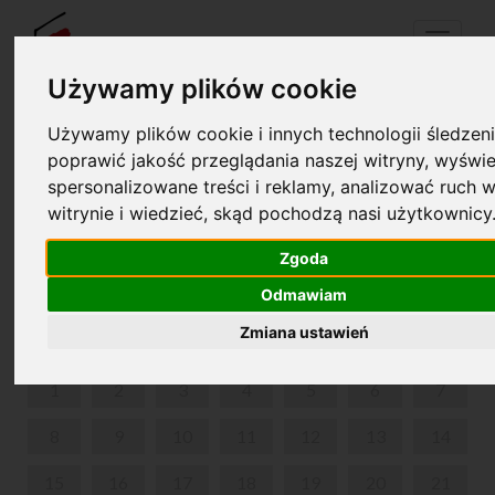
Menu
Używamy plików cookie
Używamy plików cookie i innych technologii śledzeni
Your cart is empty!
poprawić jakość przeglądania naszej witryny, wyświe
pl
en
spersonalizowane treści i reklamy, analizować ruch w
witrynie i wiedzieć, skąd pochodzą nasi użytkownicy
A BALLET WITH MUSIC BY CHOPIN, "THE LADY OF
THE CAMELLIAS"
Zgoda
Odmawiam
JUNE 2026
Zmiana ustawień
MON
TUE
WED
THU
FRI
SAT
SUN
1
2
3
4
5
6
7
8
9
10
11
12
13
14
15
16
17
18
19
20
21