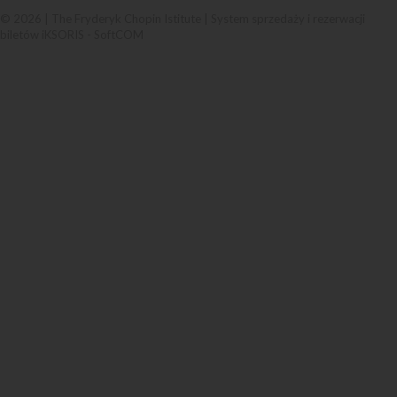
© 2026 | The Fryderyk Chopin Istitute |
System sprzedaży i rezerwacji
biletów iKSORIS
-
SoftCOM