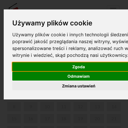
Menu
Używamy plików cookie
Używamy plików cookie i innych technologii śledzeni
Your cart is empty!
poprawić jakość przeglądania naszej witryny, wyświe
pl
en
spersonalizowane treści i reklamy, analizować ruch w
witrynie i wiedzieć, skąd pochodzą nasi użytkownicy
THE STRANGE CASE OF DELFINA POTOCKA
Zgoda
JUNE 2026
Odmawiam
MON
TUE
WED
THU
FRI
SAT
SUN
Zmiana ustawień
1
2
3
4
5
6
7
8
9
10
11
12
13
14
15
16
17
18
19
20
21