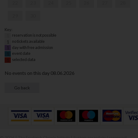
22
23
24
25
26
27
28
29
30
Key:
reservation is not possible
1
no tickets available
1
day with free admission
1
event date
1
selected data
1
No events on this day 08.06.2026
© 2026 | The Fryderyk Chopin Istitute |
System sprzedaży i rezerwacji