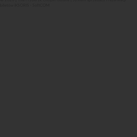
biletów iKSORIS
-
SoftCOM