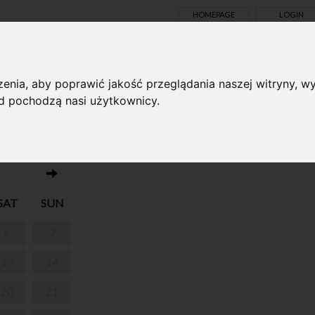
HOMEPAGE
LOGIN
TS ONLINE
enia, aby poprawić jakość przeglądania naszej witryny, wy
ąd pochodzą nasi użytkownicy.
No events on this day 11.06.2026
TOCKA
SAT
SUN
6
7
13
14
20
21