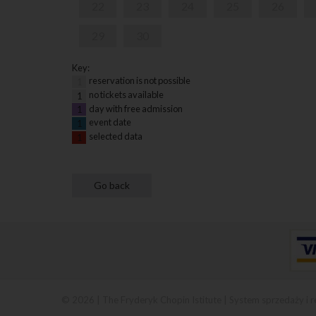
22
23
24
25
26
29
30
Key:
reservation is not possible
1
no tickets available
1
day with free admission
1
event date
1
selected data
1
© 2026 | The Fryderyk Chopin Istitute |
System sprzedaży i r