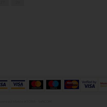
27
28
ezerwacji biletów iKSORIS
-
SoftCOM