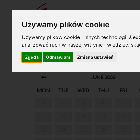
TICKE
Używamy plików cookie
Używamy plików cookie i innych technologii śledz
analizować ruch w naszej witrynie i wiedzieć, sk
Your cart is empty!
Zgoda
Odmawiam
Zmiana ustawień
THE STRANGE CASE OF DELFINA PO
JUNE 2026
MON
TUE
WED
THU
FRI
1
2
3
4
5
8
9
10
11
12
15
16
17
18
19