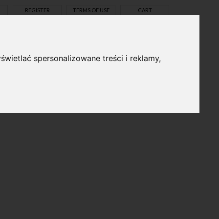
REGISTER
TERMS OF USE
CART
świetlać spersonalizowane treści i reklamy,
pl
en