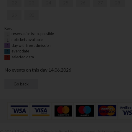
22
23
24
25
26
27
28
29
30
Key:
reservation is not possible
1
no tickets available
1
day with free admission
1
event date
1
selected data
1
No events on this day 14.06.2026
© 2026 | The Fryderyk Chopin Istitute |
System sprzedaży i rezerwacji