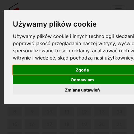
Menu
Używamy plików cookie
Używamy plików cookie i innych technologii śledzeni
Your cart is empty!
poprawić jakość przeglądania naszej witryny, wyświe
pl
en
spersonalizowane treści i reklamy, analizować ruch w
witrynie i wiedzieć, skąd pochodzą nasi użytkownicy
THE STRANGE CASE OF DELFINA POTOCKA
Zgoda
JUNE 2026
Odmawiam
MON
TUE
WED
THU
FRI
SAT
SUN
Zmiana ustawień
1
2
3
4
5
6
7
8
9
10
11
12
13
14
15
16
17
18
19
20
21