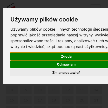
Menu
Używamy plików cookie
Używamy plików cookie i innych technologii śledzeni
Your cart is empty!
poprawić jakość przeglądania naszej witryny, wyświe
pl
en
spersonalizowane treści i reklamy, analizować ruch w
witrynie i wiedzieć, skąd pochodzą nasi użytkownicy
THE STRANGE CASE OF DELFINA POTOCKA
Zgoda
JUNE 2026
Odmawiam
MON
TUE
WED
THU
FRI
SAT
SUN
Zmiana ustawień
1
2
3
4
5
6
7
8
9
10
11
12
13
14
15
16
17
18
19
20
21