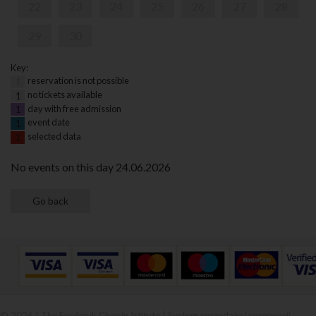
22
23
24
25
26
27
28
29
30
Key:
reservation is not possible
1
no tickets available
1
day with free admission
1
event date
1
selected data
1
No events on this day 24.06.2026
© 2026 | The Fryderyk Chopin Istitute |
System sprzedaży i rezerwacji