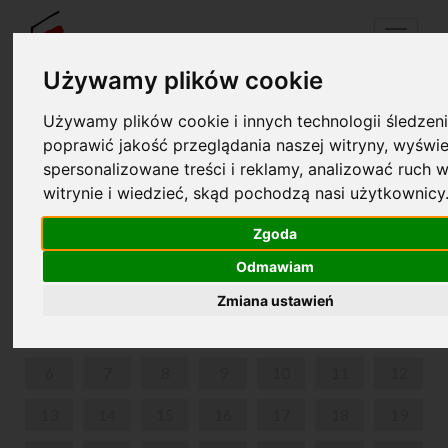
Menu
Używamy plików cookie
Używamy plików cookie i innych technologii śledzeni
Your cart is empty!
poprawić jakość przeglądania naszej witryny, wyświe
pl
en
spersonalizowane treści i reklamy, analizować ruch w
witrynie i wiedzieć, skąd pochodzą nasi użytkownicy
THE STRANGE CASE OF DELFINA POTOCKA
Zgoda
JULY 2026
Odmawiam
MON
TUE
WED
THU
FRI
SAT
SUN
Zmiana ustawień
1
2
3
4
5
6
7
8
9
10
11
12
13
14
15
16
17
18
19