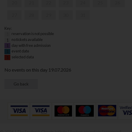
20
21
22
23
24
25
26
27
28
29
30
31
Key:
reservation is not possible
1
no tickets available
1
day with free admission
1
event date
1
selected data
1
No events on this day 19.07.2026
© 2026 | The Fryderyk Chopin Istitute |
System sprzedaży i rezerwacji