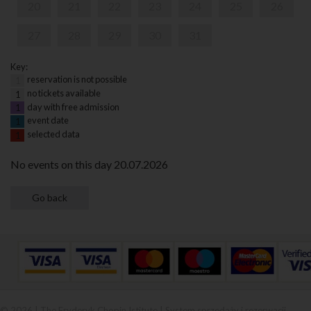
20
21
22
23
24
25
26
27
28
29
30
31
Key:
reservation is not possible
1
no tickets available
1
day with free admission
1
event date
1
selected data
1
No events on this day 20.07.2026
© 2026 | The Fryderyk Chopin Istitute |
System sprzedaży i rezerwacji