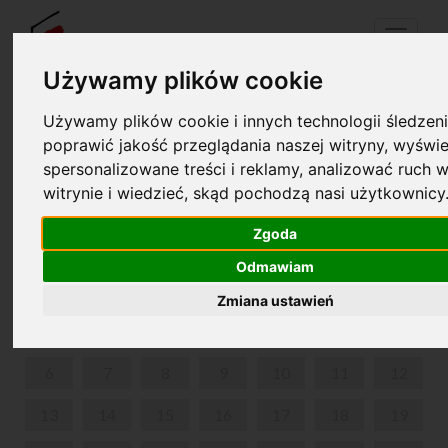
Menu
Używamy plików cookie
Używamy plików cookie i innych technologii śledzeni
Your cart is empty!
poprawić jakość przeglądania naszej witryny, wyświe
pl
en
spersonalizowane treści i reklamy, analizować ruch w
witrynie i wiedzieć, skąd pochodzą nasi użytkownicy
THE FESTIVAL
Zgoda
JULY 2026
Odmawiam
MON
TUE
WED
THU
FRI
SAT
SUN
Zmiana ustawień
1
2
3
4
5
6
7
8
9
10
11
12
13
14
15
16
17
18
19