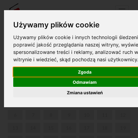
Menu
Używamy plików cookie
Używamy plików cookie i innych technologii śledzeni
Your cart is empty!
poprawić jakość przeglądania naszej witryny, wyświe
pl
en
spersonalizowane treści i reklamy, analizować ruch w
witrynie i wiedzieć, skąd pochodzą nasi użytkownicy
ANOTHER WORLD, MONSIEUR CHOPIN
Zgoda
JULY 2026
Odmawiam
MON
TUE
WED
THU
FRI
SAT
SUN
Zmiana ustawień
1
2
3
4
5
6
7
8
9
10
11
12
13
14
15
16
17
18
19