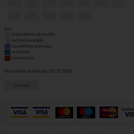
20
21
22
23
24
25
26
27
28
29
30
31
Key:
reservation is not possible
1
no tickets available
1
day with free admission
1
event date
1
selected data
1
No events on this day 01.07.2026
© 2026 | The Fryderyk Chopin Istitute |
System sprzedaży i rezerwacji