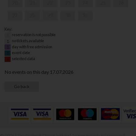
20
21
22
23
24
25
26
27
28
29
30
31
Key:
reservation is not possible
1
no tickets available
1
day with free admission
1
event date
1
selected data
1
No events on this day 17.07.2026
© 2026 | The Fryderyk Chopin Istitute |
System sprzedaży i rezerwacji