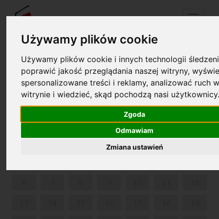
Menu
Używamy plików cookie
Używamy plików cookie i innych technologii śledzeni
Your cart is empty!
poprawić jakość przeglądania naszej witryny, wyświe
pl
en
spersonalizowane treści i reklamy, analizować ruch w
witrynie i wiedzieć, skąd pochodzą nasi użytkownicy
ANOTHER WORLD, MONSIEUR CHOPIN
Zgoda
JULY 2026
Odmawiam
MON
TUE
WED
THU
FRI
SAT
SUN
Zmiana ustawień
1
2
3
4
5
6
7
8
9
10
11
12
13
14
15
16
17
18
19