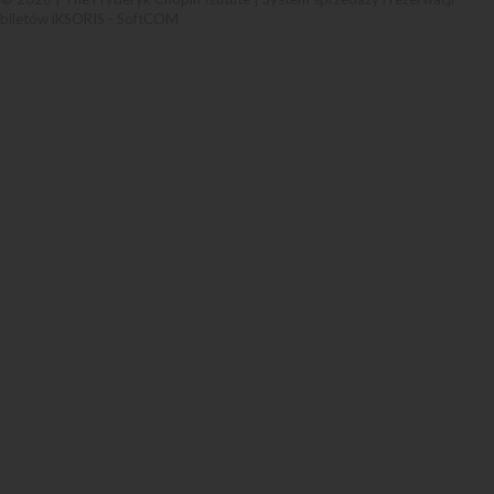
biletów iKSORIS
-
SoftCOM