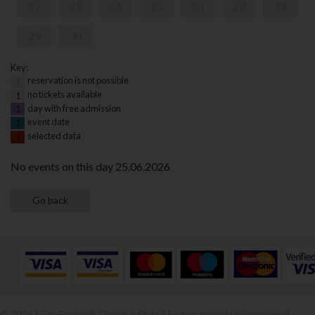
22
23
24
25
26
27
28
29
30
Key:
reservation is not possible
1
no tickets available
1
day with free admission
1
event date
1
selected data
1
No events on this day 25.06.2026
© 2026 | The Fryderyk Chopin Istitute |
System sprzedaży i rezerwacji