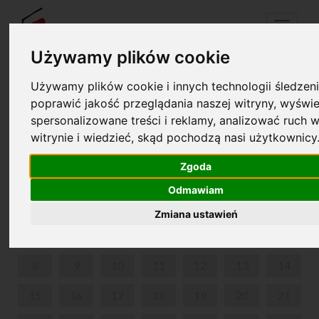
Menu
Używamy plików cookie
Używamy plików cookie i innych technologii śledzeni
Your cart is empty!
poprawić jakość przeglądania naszej witryny, wyświe
pl
en
spersonalizowane treści i reklamy, analizować ruch w
witrynie i wiedzieć, skąd pochodzą nasi użytkownicy
CHOPIN AMONG SCHOLARLY ARTISTS
Zgoda
JUNE 2026
Odmawiam
MON
TUE
WED
THU
FRI
SAT
SUN
Zmiana ustawień
1
2
3
4
5
6
7
8
9
10
11
12
13
14
15
16
17
18
19
20
21