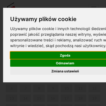
Menu
Używamy plików cookie
Używamy plików cookie i innych technologii śledzeni
Your cart is empty!
poprawić jakość przeglądania naszej witryny, wyświe
pl
en
spersonalizowane treści i reklamy, analizować ruch w
witrynie i wiedzieć, skąd pochodzą nasi użytkownicy
CHOPIN AMONG SCHOLARLY ARTISTS
Zgoda
JULY 2026
Odmawiam
MON
TUE
WED
THU
FRI
SAT
SUN
Zmiana ustawień
1
2
3
4
5
6
7
8
9
10
11
12
13
14
15
16
17
18
19