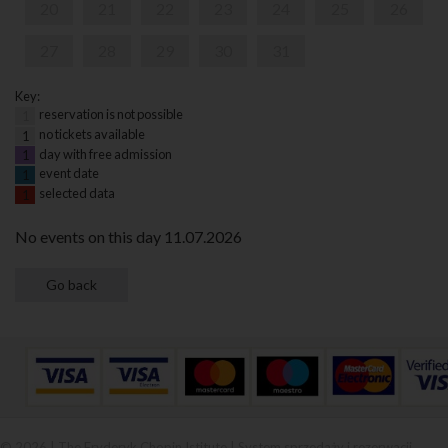
20
21
22
23
24
25
26
27
28
29
30
31
Key:
reservation is not possible
1
no tickets available
1
day with free admission
1
event date
1
selected data
1
No events on this day 11.07.2026
© 2026 | The Fryderyk Chopin Istitute |
System sprzedaży i rezerwacji