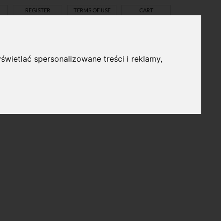
REGISTER
TERMS OF USE
CART
świetlać spersonalizowane treści i reklamy,
pl
en