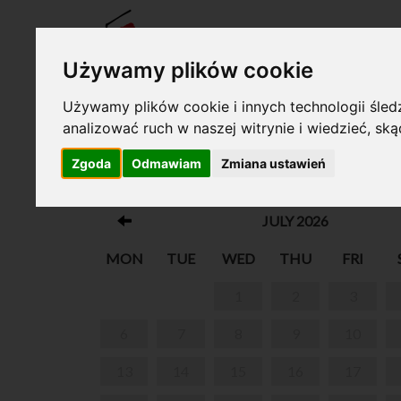
TICKE
Używamy plików cookie
Używamy plików cookie i innych technologii śledz
analizować ruch w naszej witrynie i wiedzieć, sk
Your cart is empty!
Zgoda
Odmawiam
Zmiana ustawień
CHOPIN AMONG SCHOLARLY ARTI
JULY 2026
MON
TUE
WED
THU
FRI
1
2
3
6
7
8
9
10
13
14
15
16
17