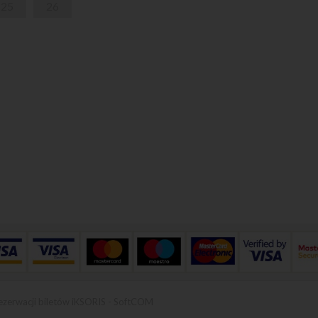
25
26
ezerwacji biletów iKSORIS
-
SoftCOM