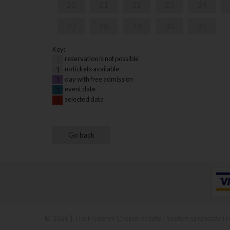
20
21
22
23
24
27
28
29
30
31
Key:
reservation is not possible
1
no tickets available
1
day with free admission
1
event date
1
selected data
1
© 2026 | The Fryderyk Chopin Istitute |
System sprzedaży i r