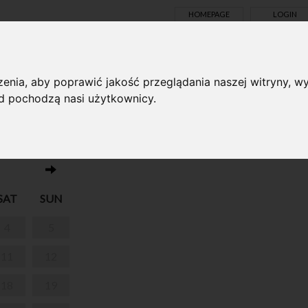
HOMEPAGE
LOGIN
TS ONLINE
enia, aby poprawić jakość przeglądania naszej witryny, wy
ąd pochodzą nasi użytkownicy.
No events on this day 20.07.2026
STS
SAT
SUN
4
5
11
12
18
19