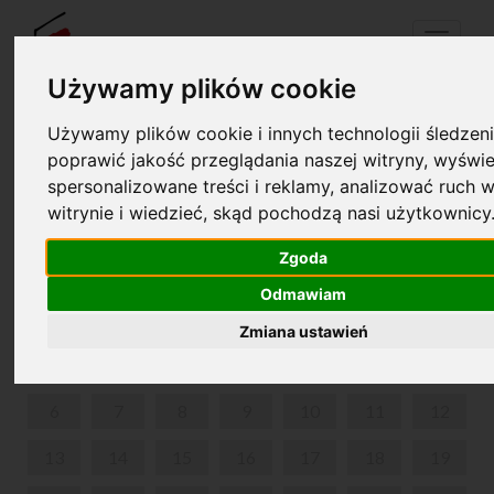
Menu
Używamy plików cookie
Używamy plików cookie i innych technologii śledzeni
Your cart is empty!
poprawić jakość przeglądania naszej witryny, wyświe
pl
en
spersonalizowane treści i reklamy, analizować ruch w
witrynie i wiedzieć, skąd pochodzą nasi użytkownicy
CHOPIN AMONG SCHOLARLY ARTISTS
Zgoda
JULY 2026
Odmawiam
MON
TUE
WED
THU
FRI
SAT
SUN
Zmiana ustawień
1
2
3
4
5
6
7
8
9
10
11
12
13
14
15
16
17
18
19