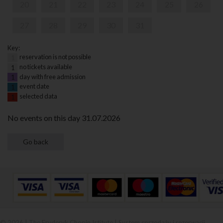
20
21
22
23
24
25
26
27
28
29
30
31
Key:
reservation is not possible
1
no tickets available
1
day with free admission
1
event date
1
selected data
1
No events on this day 31.07.2026
© 2026 | The Fryderyk Chopin Istitute |
System sprzedaży i rezerwacji