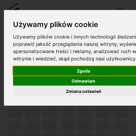
Menu
Używamy plików cookie
Używamy plików cookie i innych technologii śledzeni
Your cart is empty!
poprawić jakość przeglądania naszej witryny, wyświe
pl
en
spersonalizowane treści i reklamy, analizować ruch w
witrynie i wiedzieć, skąd pochodzą nasi użytkownicy
SUMMER IN NOHANT
Zgoda
JULY 2026
Odmawiam
MON
TUE
WED
THU
FRI
SAT
SUN
Zmiana ustawień
1
2
3
4
5
6
7
8
9
10
11
12
13
14
15
16
17
18
19