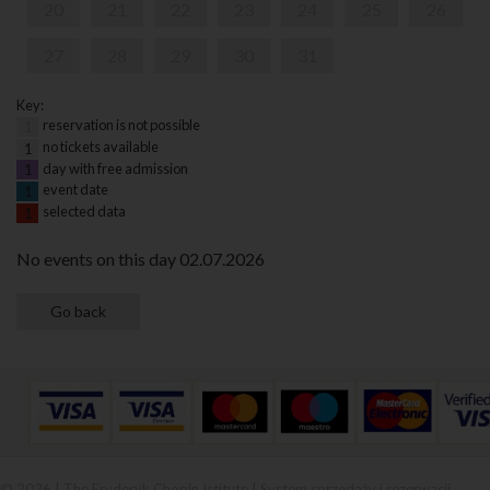
20
21
22
23
24
25
26
27
28
29
30
31
Key:
reservation is not possible
1
no tickets available
1
day with free admission
1
event date
1
selected data
1
No events on this day 02.07.2026
© 2026 | The Fryderyk Chopin Istitute |
System sprzedaży i rezerwacji