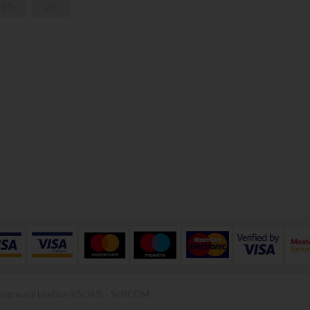
25
26
ezerwacji biletów iKSORIS
-
SoftCOM