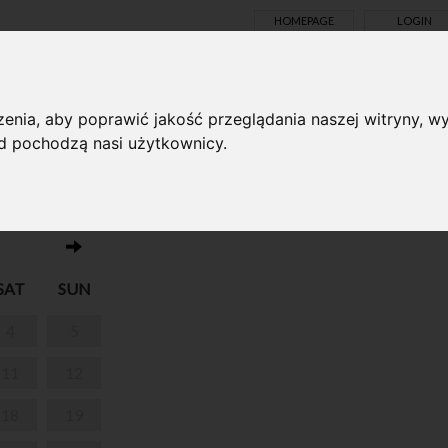
HOMEPAGE
LOGIN
TS ONLINE
enia, aby poprawić jakość przeglądania naszej witryny, wy
ąd pochodzą nasi użytkownicy.
No events on this day 07.07.2026
SAT
SUN
4
5
11
12
18
19