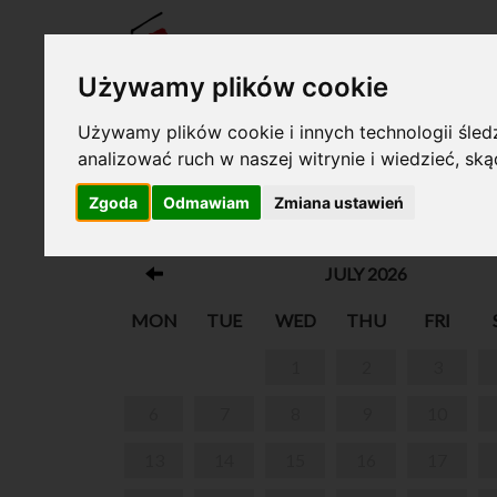
TICKE
Używamy plików cookie
Używamy plików cookie i innych technologii śledz
analizować ruch w naszej witrynie i wiedzieć, sk
Your cart is empty!
Zgoda
Odmawiam
Zmiana ustawień
SUMMER IN NOHANT
JULY 2026
MON
TUE
WED
THU
FRI
1
2
3
6
7
8
9
10
13
14
15
16
17