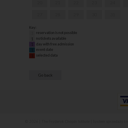
20
21
22
23
24
27
28
29
30
31
Key:
reservation is not possible
1
no tickets available
1
day with free admission
1
event date
1
selected data
1
© 2026 | The Fryderyk Chopin Istitute |
System sprzedaży i r