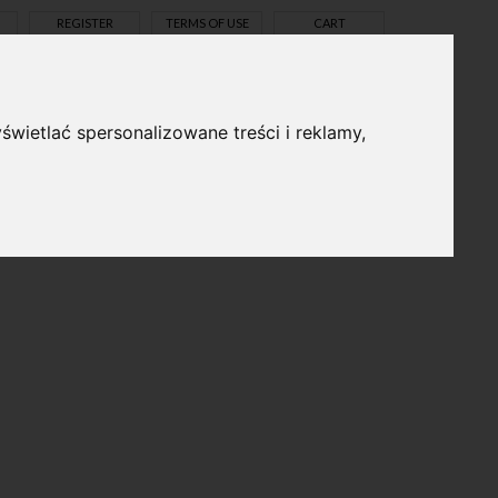
REGISTER
TERMS OF USE
CART
świetlać spersonalizowane treści i reklamy,
pl
en