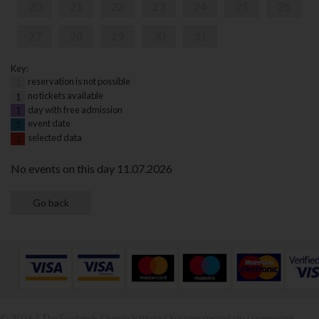
20
21
22
23
24
25
26
27
28
29
30
31
Key:
reservation is not possible
1
no tickets available
1
day with free admission
1
event date
1
selected data
1
No events on this day 11.07.2026
© 2026 | The Fryderyk Chopin Istitute |
System sprzedaży i rezerwacji