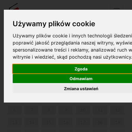
Menu
Używamy plików cookie
Używamy plików cookie i innych technologii śledzeni
Your cart is empty!
poprawić jakość przeglądania naszej witryny, wyświe
pl
en
spersonalizowane treści i reklamy, analizować ruch w
witrynie i wiedzieć, skąd pochodzą nasi użytkownicy
SUMMER IN NOHANT
Zgoda
JULY 2026
Odmawiam
MON
TUE
WED
THU
FRI
SAT
SUN
Zmiana ustawień
1
2
3
4
5
6
7
8
9
10
11
12
13
14
15
16
17
18
19