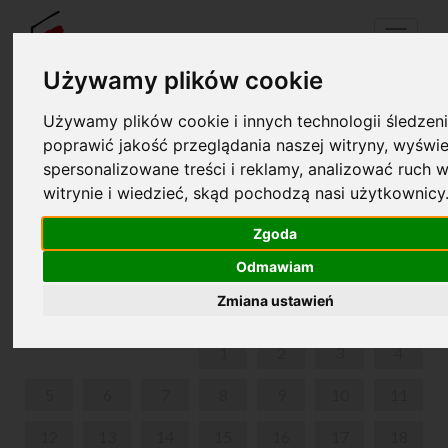
Menu
Używamy plików cookie
Używamy plików cookie i innych technologii śledzeni
Your cart is empty!
poprawić jakość przeglądania naszej witryny, wyświe
pl
en
spersonalizowane treści i reklamy, analizować ruch w
witrynie i wiedzieć, skąd pochodzą nasi użytkownicy
19TH INTERNATIONAL MUSIC FESTIVAL CHOPIN I
JEGO EUROPA
Zgoda
Odmawiam
JUNE 2023
Zmiana ustawień
MON
TUE
WED
THU
FRI
SAT
SUN
1
2
3
4
5
6
7
8
9
10
11
12
13
14
15
16
17
18