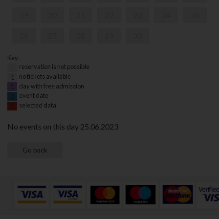
19
20
21
22
23
24
25
26
27
28
29
30
Key:
reservation is not possible
1
no tickets available
1
day with free admission
1
event date
1
selected data
1
No events on this day 25.06.2023