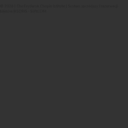
© 2026 | The Fryderyk Chopin Istitute |
System sprzedaży i rezerwacji
biletów iKSORIS
-
SoftCOM