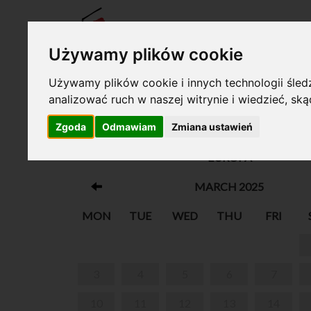
TICKE
Używamy plików cookie
Używamy plików cookie i innych technologii śledz
analizować ruch w naszej witrynie i wiedzieć, sk
Your cart is empty!
Zgoda
Odmawiam
Zmiana ustawień
20TH INTERNATIONAL MUSIC FESTIVAL CH
EUROPA
MARCH 2025
MON
TUE
WED
THU
FRI
3
4
5
6
7
10
11
12
13
14