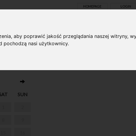
HOMEPAGE
LOGIN
TS ONLINE
enia, aby poprawić jakość przeglądania naszej witryny, wy
ąd pochodzą nasi użytkownicy.
No events on this day 04.03.2025
OPIN I JEGO
SAT
SUN
1
2
8
9
15
16