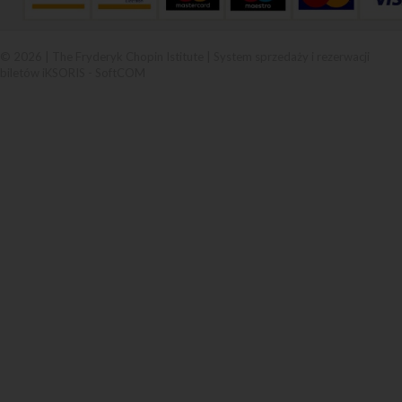
© 2026 | The Fryderyk Chopin Istitute |
System sprzedaży i rezerwacji
biletów iKSORIS
-
SoftCOM