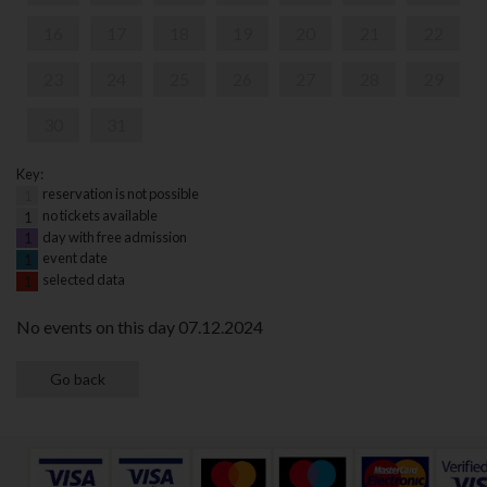
16
17
18
19
20
21
22
23
24
25
26
27
28
29
30
31
Key:
reservation is not possible
1
no tickets available
1
day with free admission
1
event date
1
selected data
1
No events on this day 07.12.2024