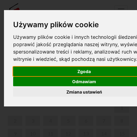
Menu
Używamy plików cookie
Używamy plików cookie i innych technologii śledzeni
Your cart is empty!
poprawić jakość przeglądania naszej witryny, wyświe
pl
en
spersonalizowane treści i reklamy, analizować ruch w
witrynie i wiedzieć, skąd pochodzą nasi użytkownicy
MUZYKA MIĘDZY WIERSZAMI - KRAKÓW,
KANONICZA 5.
Zgoda
Odmawiam
DECEMBER 2024
Zmiana ustawień
MON
TUE
WED
THU
FRI
SAT
SUN
1
2
3
4
5
6
7
8
9
10
11
12
13
14
15