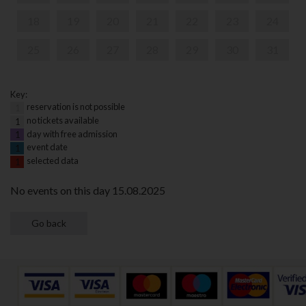
18
19
20
21
22
23
24
25
26
27
28
29
30
31
Key:
reservation is not possible
1
no tickets available
1
day with free admission
1
event date
1
selected data
1
No events on this day 15.08.2025