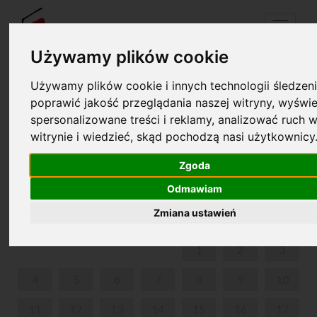
Menu
Używamy plików cookie
Używamy plików cookie i innych technologii śledzeni
Your cart is empty!
poprawić jakość przeglądania naszej witryny, wyświe
pl
en
spersonalizowane treści i reklamy, analizować ruch w
witrynie i wiedzieć, skąd pochodzą nasi użytkownicy
21. INTERNATIONAL MUSIC FESTIVAL CHOPIN I
JEGO EUROPA
Zgoda
Odmawiam
AUGUST 2025
Zmiana ustawień
MON
TUE
WED
THU
FRI
SAT
SUN
1
2
3
4
5
6
7
8
9
10
11
12
13
14
15
16
17