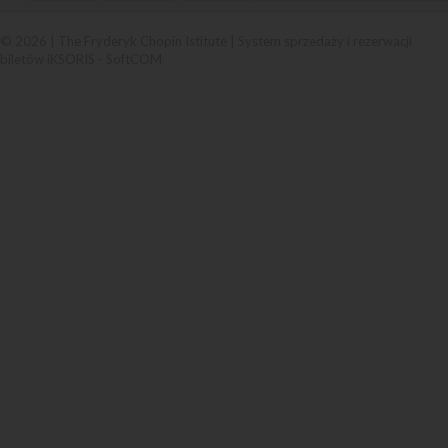
© 2026 | The Fryderyk Chopin Istitute |
System sprzedaży i rezerwacji
biletów iKSORIS
-
SoftCOM