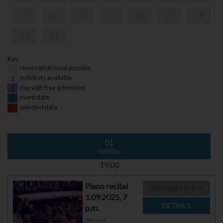
22
23
24
25
26
27
28
29
30
Key:
reservation is not possible
1
no tickets available
1
day with free admission
1
event date
1
selected data
1
01
monday
19.00
Piano recital
VISIT TICKET OFFICE
1.09.2025, 7
p.m.
Warsaw