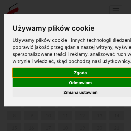
Menu
Używamy plików cookie
Używamy plików cookie i innych technologii śledzeni
Your cart is empty!
pl
en
poprawić jakość przeglądania naszej witryny, wyświe
spersonalizowane treści i reklamy, analizować ruch w
21. INTERNATIONAL MUSIC FESTIVAL CHOPIN I
witrynie i wiedzieć, skąd pochodzą nasi użytkownicy
JEGO EUROPA
Zgoda
SEPTEMBER 2025
Odmawiam
MON
TUE
WED
THU
FRI
SAT
SUN
Zmiana ustawień
1
2
3
4
5
6
7
8
9
10
11
12
13
14
15
16
17
18
19
20
21