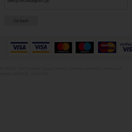
bilety.festiwal@nifc.pl.
© 2026 | The Fryderyk Chopin Istitute |
System sprzedaży i rezerwacji
biletów iKSORIS
-
SoftCOM