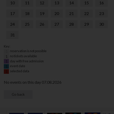
10
11
12
13
14
15
16
17
18
19
20
21
22
23
24
25
26
27
28
29
30
31
Key:
reservation is not possible
1
no tickets available
1
day with free admission
1
event date
1
selected data
1
No events on this day 07.08.2026