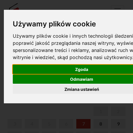
Menu
Używamy plików cookie
Używamy plików cookie i innych technologii śledzeni
Your cart is empty!
poprawić jakość przeglądania naszej witryny, wyświe
pl
en
spersonalizowane treści i reklamy, analizować ruch w
witrynie i wiedzieć, skąd pochodzą nasi użytkownicy
1927-2000. THE HISTORY OF THE INTERNATIONAL
FRYDERYK CHOPIN PIANO COMPETITIONS.
Zgoda
COMPETITIONS. WINNERS.
Odmawiam
AUGUST 2026
Zmiana ustawień
MON
TUE
WED
THU
FRI
SAT
SUN
1
2
3
4
5
6
7
8
9