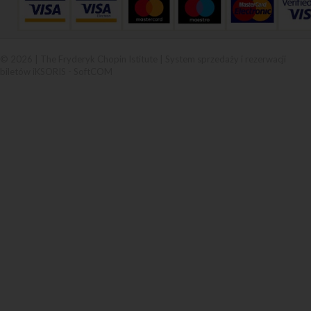
© 2026 | The Fryderyk Chopin Istitute |
System sprzedaży i rezerwacji
biletów iKSORIS
-
SoftCOM